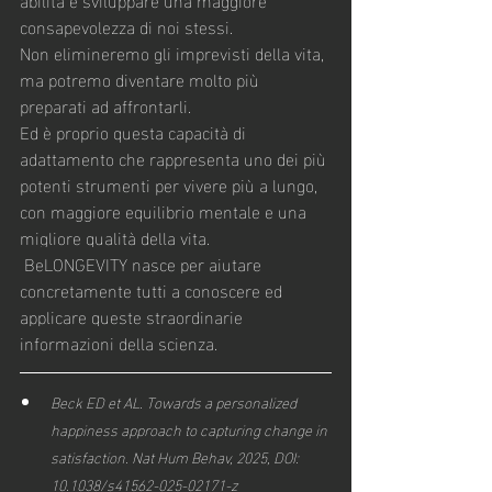
consapevolezza di noi stessi.
Non elimineremo gli imprevisti della vita, 
ma potremo diventare molto più 
preparati ad affrontarli.
Ed è proprio questa capacità di 
adattamento che rappresenta uno dei più 
potenti strumenti per vivere più a lungo, 
con maggiore equilibrio mentale e una 
migliore qualità della vita.
BeLONGEVITY nasce per aiutare 
concretamente tutti a conoscere ed 
applicare queste straordinarie 
informazioni della scienza.
Beck ED et AL. Towards a personalized 
happiness approach to capturing change in 
satisfaction. Nat Hum Behav, 2025, DOI: 
10.1038/s41562-025-02171-z