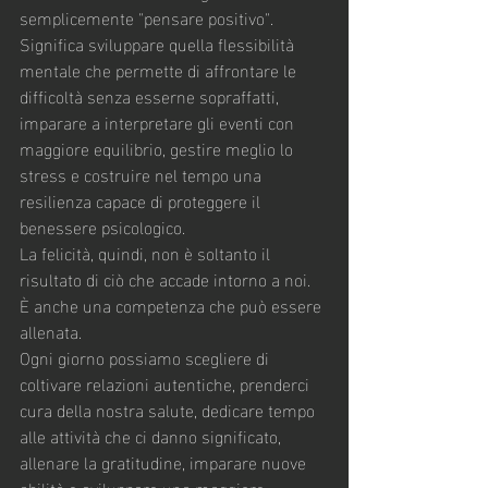
semplicemente "pensare positivo". 
Significa sviluppare quella flessibilità 
mentale che permette di affrontare le 
difficoltà senza esserne sopraffatti, 
imparare a interpretare gli eventi con 
maggiore equilibrio, gestire meglio lo 
stress e costruire nel tempo una 
resilienza capace di proteggere il 
benessere psicologico.
La felicità, quindi, non è soltanto il 
risultato di ciò che accade intorno a noi.
È anche una competenza che può essere 
allenata.
Ogni giorno possiamo scegliere di 
coltivare relazioni autentiche, prenderci 
cura della nostra salute, dedicare tempo 
alle attività che ci danno significato, 
allenare la gratitudine, imparare nuove 
abilità e sviluppare una maggiore 