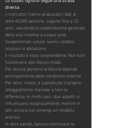
diversa
I ricercatori hanno analizzato i dati di 
oltre 40.000 persone, seguite fino a 33 
anni, valutando la soddisfazione generale 
della vita insieme a cinque aree 
fondamentali: salute, lavoro, reddito, 
relazioni e abitazione.
Il risultato è stato sorprendente. Non tutti 
funzionano allo stesso modo.
Per alcune persone la felicità dipende 
principalmente dalle condizioni esterne. 
Per altre, invece, è soprattutto il proprio 
atteggiamento mentale a fare la 
differenza. In molti casi i due aspetti si 
influenzano reciprocamente, mentre in 
altri ancora non emerge un modello 
preciso.
In altre parole, ognuno costruisce la 