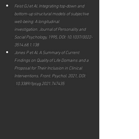
Feist GJ et Al. Integrating top-down and 
bottom-up structural models of subjective 
well-being: A longitudinal 
investigation. Journal of Personality and 
Social Psychology, 1995, DOI: 10.1037/0022-
3514.68.1.138
Jones P et Al. A Summary of Current 
Findings on Quality of Life Domains and a 
Proposal for Their Inclusion in Clinical 
Interventions. Front. Psychol. 2021, DOI: 
 10.3389/fpsyg.2021.747435