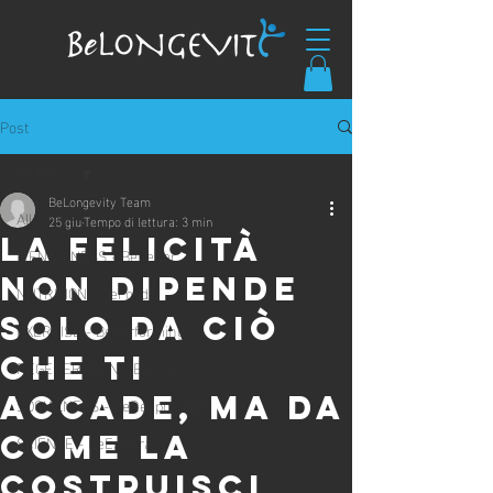
Post
All Posts
BeLongevity Team
All Posts
25 giu
Tempo di lettura: 3 min
LA FELICITÀ
MENTALNESS - BeBetter
NON DIPENDE
NUTRITION - BeFoodie
SOLO DA CIÒ
EXERCISE - BePerforming
CHE TI
REGENERATION - BeIntact
ACCADE, MA DA
SOCIALNESS - BeResponsible
COME LA
SCIENCE - BeExplora
COSTRUISCI