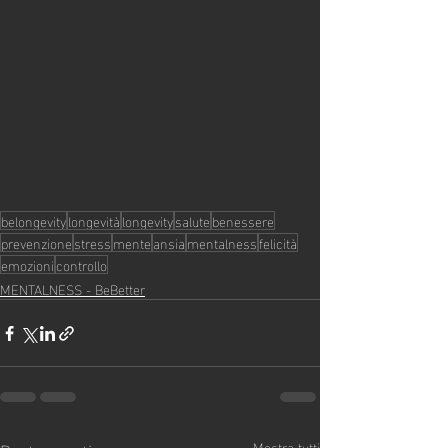
belongevity
longevità
longevity
salute
benessere
prevenzione
stress
mente
ansia
mentalness
felicità
emozioni
controllo
MENTALNESS - BeBetter
Mostra tutti