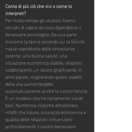
Conta di più ciò che vivi o come lo 
interpreti?
Per molto tempo gli studiosi hanno 
cercato di capire da cosa dipendesse il 
benessere psicologico. Da una parte 
troviamo la teoria secondo cui la felicità 
nasce soprattutto dalle circostanze 
esterne: una buona salute, una 
situazione economica stabile, relazioni 
soddisfacenti, un lavoro gratificante. In 
altre parole, migliorando questi aspetti 
della vita aumenterebbe 
automaticamente anche la nostra felicità.
È un modello che ha certamente solide 
basi. Numerose ricerche dimostrano 
infatti che salute, sicurezza economica e 
qualità delle relazioni influenzano 
profondamente il nostro benessere.