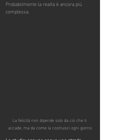
Probabilmente la realtà è ancora più 
complessa.
La felicità non dipende solo da ciò che ti 
accade, ma da come la costruisci ogni giorno
Lo studio: ognuno segue una strada 