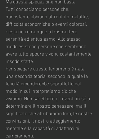
Ma questa spiegazione non basta.
Tutti conosciamo persone che, 
nonostante abbiano affrontato malattie, 
difficoltà economiche o eventi dolorosi, 
riescono comunque a trasmettere 
serenità ed entusiasmo. Allo stesso 
modo esistono persone che sembrano 
avere tutto eppure vivono costantemente 
insoddisfatte.
Per spiegare questo fenomeno è nata 
una seconda teoria, secondo la quale la 
felicità dipenderebbe soprattutto dal 
modo in cui interpretiamo ciò che 
viviamo. Non sarebbero gli eventi in sé a 
determinare il nostro benessere, ma il 
significato che attribuiamo loro, le nostre 
convinzioni, il nostro atteggiamento 
mentale e la capacità di adattarci ai 
cambiamenti.