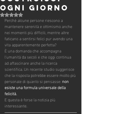
OGNI GIORNO
Valutazione NaN stelle su 5.
Perché alcune persone riescono a 
mantenere serenità e ottimismo anche 
nei momenti più difficili, mentre altre 
faticano a sentirsi felici pur avendo una 
vita apparentemente perfetta?
È una domanda che accompagna 
l'umanità da secoli e che oggi continua 
ad affascinare anche la ricerca 
scientifica. Un recente studio suggerisce 
che la risposta potrebbe essere molto più 
personale di quanto si pensasse: 
non 
esiste una formula universale della 
felicità.
E questa è forse la notizia più 
interessante.