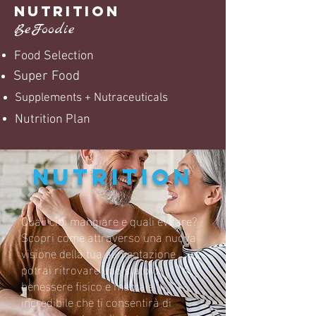
NUTRITION
BeFoodie
Food Selection
Super Food
Supplements + Nutraceuticals
Nutrition Plan
NUTRITION
Quali cibi mangiare e quali evitare?
Scopri come attraverso una nuova
visione della tua alimentazione
potrai ritrovare uno stato di
benessere fisico e mentale
incredibile che ti consentirà di