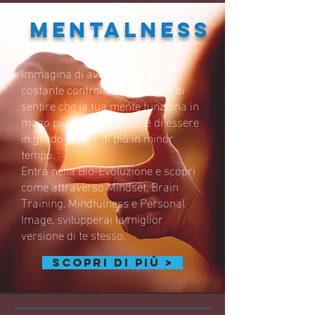
MENTALNESS
Immagina di avere il pieno e
costante controllo di te stesso, di
sentire che la tua mente funziona in
modo più chiaro e acuto e di essere
in grado di fare di più in minor
tempo.
Entra nella Bio-Evoluzione e scopri
come attraverso Mindset, Brain
Training, Mindfulness e Personal
Image, svilupperai la miglior
versione di te stesso.
scopri di più >