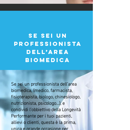
Se sei un
professionista
dell’area
biomedica
Se sei un professionista dell’area
biomedica, (medico, farmacista,
fisioterapista, biologo, chinesiologo,
nutrizionista, psicologo…), e
condividi l’obbiettivo della Longevità
Performante per i tuoi pazienti,
allievi o clienti, questa è la prima,
unica e grande occasione per