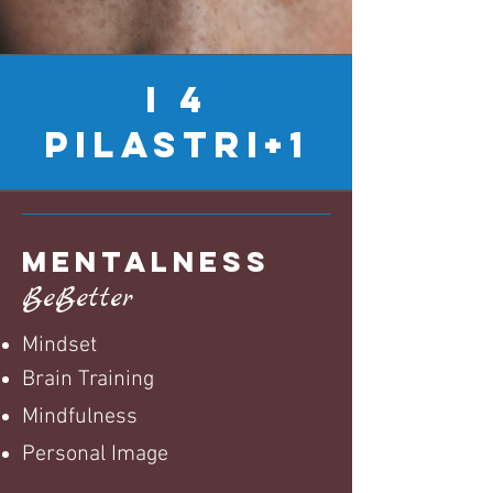
I 4
PILASTRI+1
MENTALNESS
B
eBetter
Mindset
Brain Training
Mindfulness
Personal Image