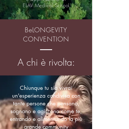
ELAV Medical School
BeLONGEVITY
CONVENTION
A chi è rivolta:
Chiunque tu sia vivrai
un'esperienza condivisa con
tante persone che pensano,
sognano e agiscono come te,
entrando e alimentando la più
grande community