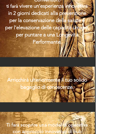
vivere u
n’
esperienza inn
ovativ
a
ti farà
in 2 giorni dedicati alla prevenz
i
one
per la conservazione della salute e
per l'elevazione delle capacità umane,
per puntare a una Longevità
Performante.
Arricchirà ulteriormente il tuo solido
bagaglio di conoscenze.
Ti farà scoprire una modalità operativa
con approccio innovativo di hub