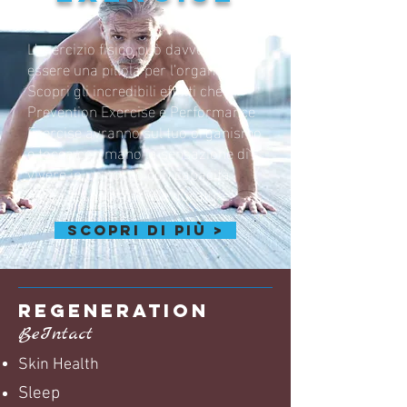
L’esercizio fisico può davvero
essere una pillola per l’organismo?
Scopri gli incredibili effetti che
Prevention Exercise e Performance
Exercise avranno sul tuo organismo
e tocca con mano la sensazione di
vivere in un corpo con capacità
motorie sbalorditive e durature.
scopri di più >
REGENERATION
BeIntact
Skin Health
Sleep