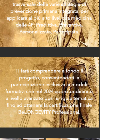
trasversale delle varie strategie di
prevenzione primaria integrata, per
applicare al più alto livello la medicina
delle 4P: Predittiva, Preventiva,
Personalizzata, Partecipata.
Ti farà comprendere a fondo il
progetto, consentendoti la
partecipazione esclusiva ai moduli
formativi che nel 2024 approfondiranno
a livello avanzato ogni singola tematica
fino ad ottenere la certificazione finale
BeLONGEVITY Professional.