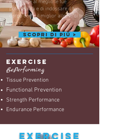
esprimere al meglio le tue
potenzialità e di indossare il tuo
corpo come il miglior alleato di te
stesso.
scopri di più >
EXERCISE
BePerforming
Tissue Prevention
Functional Prevention
Strength Performance
Endurance Performance
EXERCISE