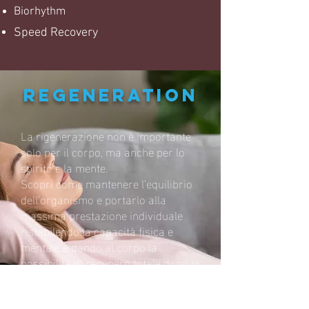
Biorhythm
Speed Recovery
REGENERATION
La rigenerazione non è importante
solo per il corpo, ma anche per lo
spirito e la mente.
Scopri come mantenere l’equilibrio
dell’organismo e portarlo alla
massima prestazione individuale
ristabilendo la capacità fisica e
mentale e dando al corpo la
possibilità di recupero totale dopo lo
sforzo fisico e psichico.
scopri di più >