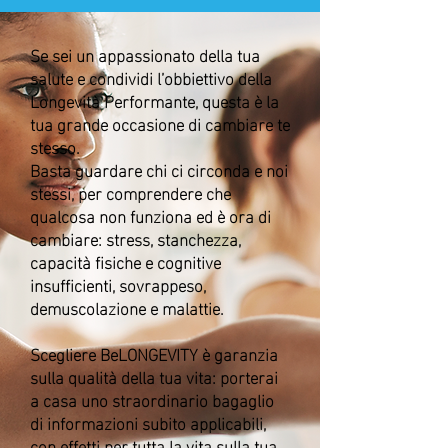
Se sei un appassionato della tua
salute e condividi l’obbiettivo della
Longevità Performante, questa è la
tua grande occasione di cambiare te
stesso.
Basta guardare chi ci circonda e noi
stessi, per comprendere che
qualcosa non funziona ed è ora di
cambiare: stress, stanchezza,
capacità fisiche e cognitive
insufficienti, sovrappeso,
demuscolazione e malattie.
Scegliere BeLONGEVITY è garanzia
sulla qualità della tua vita: porterai
a casa uno straordinario bagaglio
di informazioni subito applicabili,
con effetti per tutta la vita sulla tua