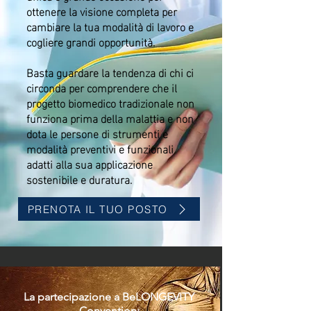
ottenere la visione completa per
cambiare la tua modalità di lavoro e
cogliere grandi opportunità.
Basta guardare la tendenza di chi ci
circonda per comprendere che il
progetto biomedico tradizionale non
funziona prima della malattia e non
dota le persone di strumenti e
modalità preventivi e funzionali
adatti alla sua applicazione
sostenibile e duratura.
PRENOTA IL TUO POSTO
La parte
cipazione a BeLONGEVITY
Convention: