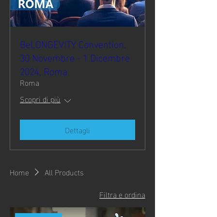
BeLONGEVITY Convention,
30 Novembre - 1 Dicembre
2024, Roma
Roma
Scopri di più
Dettagli
Home
All Products
Filtra e ordina