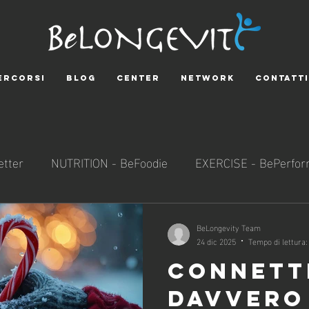
ERCORSI
BLOG
CENTER
NETWORK
CONTATTI
tter
NUTRITION - BeFoodie
EXERCISE - BePerfor
SOCIALNESS - BeResponsible
SCIENCE - BeExplora
BeLongevity Team
24 dic 2025
Tempo di lettura:
CONNETT
DAVVERO