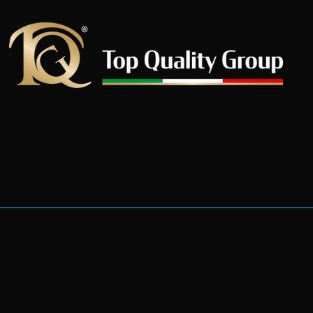
Menu
 152
Programma
88 553
Iscriviti
Contatti