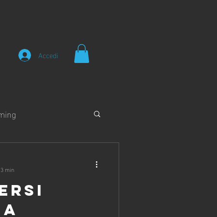
Accedi
ming
 3 min
ERSI
 A