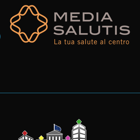
I
contatti
nza Clienti
InfoLine +39 075 8522
edì al Venerdì
WhatsApp +39 345 70
13:00