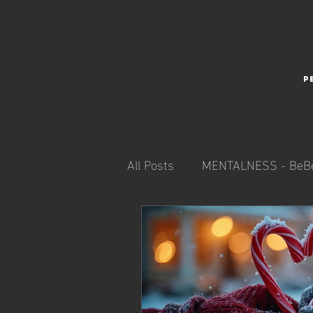
P
All Posts
MENTALNESS - BeBe
REGENERATION - BeIntact