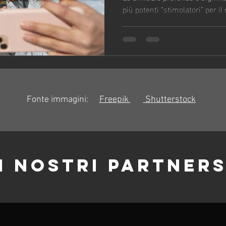
più potenti “stimolatori” per il
CEREBRA
Fonte immagini:
Freepik
Shutterstock
I NOSTRI PARTNER