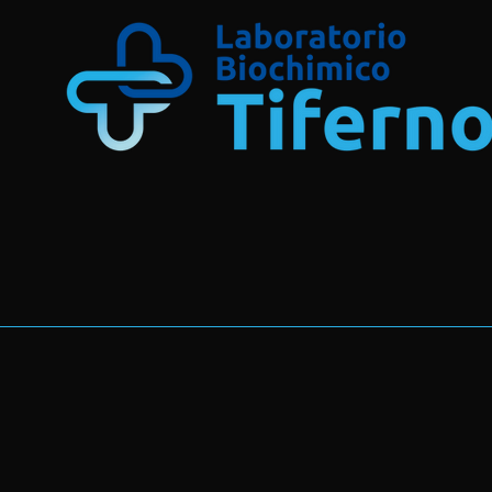
ORAR
© 2023 by ELAV srl
Assiste
dal Lun
09:00-