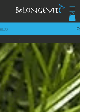
BLOG
All Posts
All Posts
MENTALNESS
- BeBetter
NUTRITION
- BeFoodie
EXERCISE -
BePerforming
REGENERATION
- BeIntact