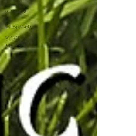
SOCIALNESS
-
BeResponsible
SCIENCE -
BeExplora