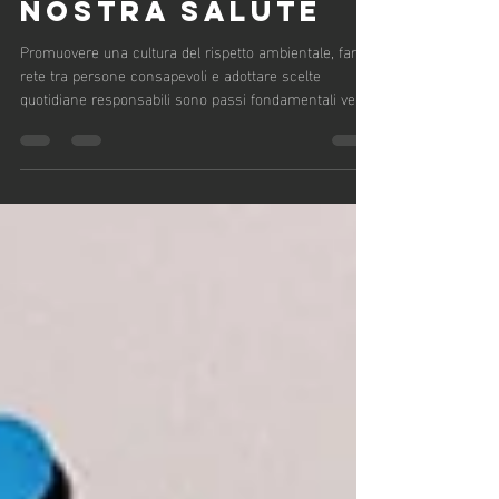
BENESSERE DEL
PIANETA SI
RIFLETTE SULLA
NOSTRA SALUTE
Promuovere una cultura del rispetto ambientale, fare
rete tra persone consapevoli e adottare scelte
quotidiane responsabili sono passi fondamentali verso
un futuro in cui il benessere del pianeta e quello
umano procedano di pari passo.