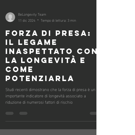
BeLongevity Team
11 dic 2024
Tempo di lettura: 3 min
FORZA DI PRESA:
IL LEGAME
INASPETTATO CON
LA LONGEVITÀ E
COME
POTENZIARLA
Studi recenti dimostrano che la forza di presa è un
importante indicatore di longevità associato a
riduzione di numerosi fattori di rischio