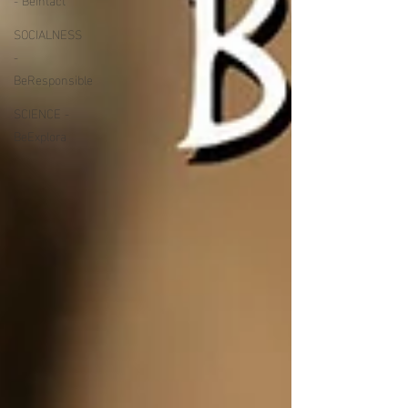
SOCIALNESS
-
BeResponsible
SCIENCE -
BeExplora