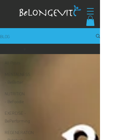
BLOG
All Posts
All Posts
MENTALNESS
- BeBetter
NUTRITION
- BeFoodie
EXERCISE -
BePerforming
REGENERATION
- BeIntact