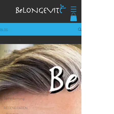
BLOG
All Posts
All Posts
MENTALNESS
- BeBetter
NUTRITION
- BeFoodie
EXERCISE -
BePerforming
REGENERATION
- BeIntact