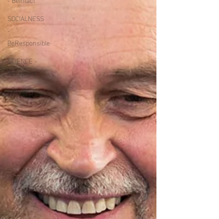
SOCIALNESS
-
BeResponsible
SCIENCE -
BeExplora