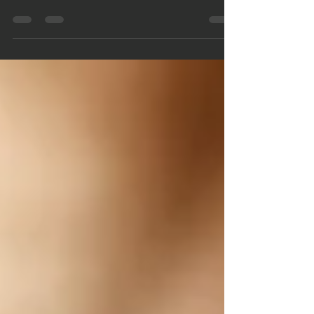
Quando si parla di alimentazione sana, la maggior
parte delle persone pensa subito a frutta e verdura
fresca. Ma è davvero l'unica scelta possibile? Tra ritmi
di vita sempre più frenetici, costi elevati e poco tempo
per fare la spesa, frutta e verdura surgelate o in
scatola rappresentano una soluzione sempre più
diffusa.