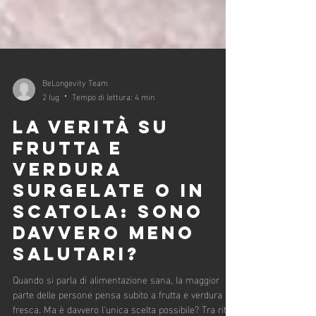
BeLongevity Team
2 lug
Tempo di lettura: 4 min
LA VERITÀ SU
FRUTTA E
VERDURA
SURGELATE O IN
SCATOLA: SONO
DAVVERO MENO
SALUTARI?