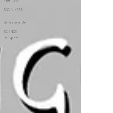
SOCIALNESS
-
BeResponsible
SCIENCE -
BeExplora