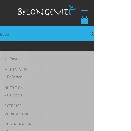
BLOG
All Posts
All Posts
MENTALNESS
- BeBetter
NUTRITION
- BeFoodie
EXERCISE -
BePerforming
REGENERATION
- BeIntact