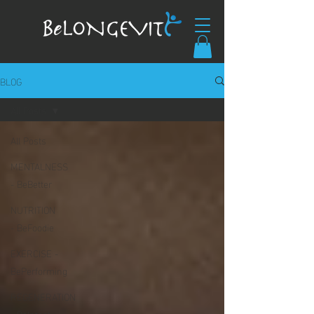
BLOG
All Posts
All Posts
MENTALNESS
- BeBetter
NUTRITION
- BeFoodie
EXERCISE -
BePerforming
REGENERATION
- BeIntact