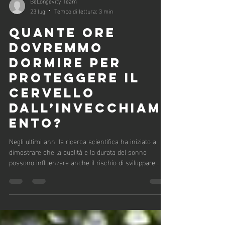
BeLongevity Team
23 lug
Tempo di lettura: 3 min
QUANTE ORE
DOVREMMO
DORMIRE PER
PROTEGGERE IL
CERVELLO
DALL’INVECCHIAM
ENTO?
Negli ultimi anni la ricerca scientifica ha iniziato a
dimostrare che la qualità e la durata del sonno
possono influenzare anche il rischio di sviluppare
malattie neurodegenerative, tra cui la demenza e la
malattia di Alzheimer. Una recente revisione