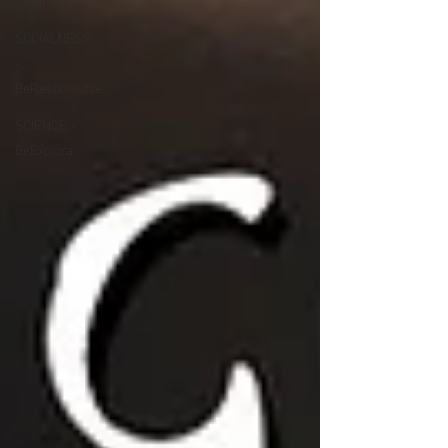
SOCIALNESS
-
BeResponsible
SCIENCE -
BeExplora