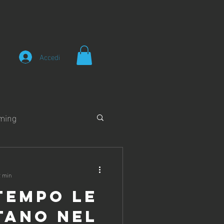
Accedi
ming
2 min
TEMPO LE
TANO NEL