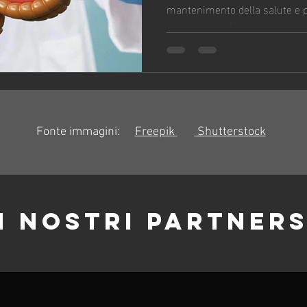
mantenimento della salute e p
sana longevità
Fonte immagini:
Freepik
Shutterstock
I NOSTRI PARTNER