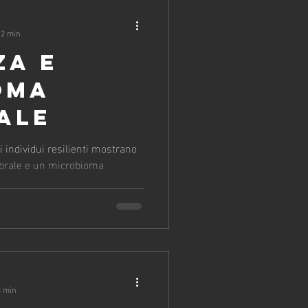
 2 min
ZA E
OMA
ALE
i individui resilienti mostrano
ebrale e un microbioma
3 min