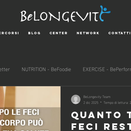
ERCORSI
BLOG
CENTER
NETWORK
CONTATTI
tter
NUTRITION - BeFoodie
EXERCISE - BePerfor
SOCIALNESS - BeResponsible
SCIENCE - BeExplora
BeLongevity Team
2 dic 2025
Tempo di lettura: 
QUANTO 
FECI RES