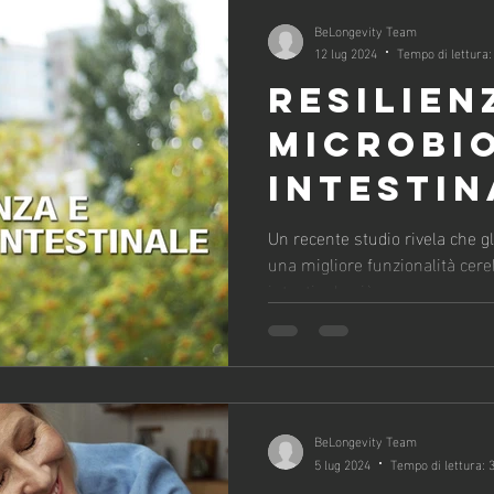
BeLongevity Team
12 lug 2024
Tempo di lettura:
RESILIEN
MICROBI
INTESTIN
Un recente studio rivela che gl
una migliore funzionalità cer
intestinale più sano
BeLongevity Team
5 lug 2024
Tempo di lettura: 