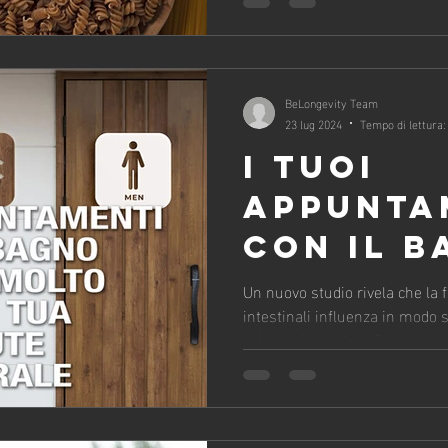
BeLongevity Team
23 lug 2024
Tempo di lettura:
I TUOI
APPUNTA
CON IL B
DICONO 
Un nuovo studio rivela che la
intestinali influenza in modo si
SULLA TU
salute a lungo termine
GENERAL