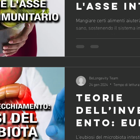
L'ASSE I
IMMUNIT
Mangiare certi alimenti aiuter
sano, sostenendo il sistema 
una sana longevità
BeLongevity Team
24 gen 2024
Tempo di lettura
TEORIE
DELL’IN
ENTO: EU
MICROBI
L'eubiosi del microbiota intes