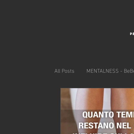
P
All Posts
MENTALNESS - BeBe
REGENERATION - BeIntact