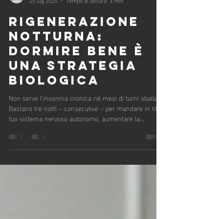
BeLongevity Team
25 lug 2025
Tempo di lettura: 3 min
RIGENERAZIONE
NOTTURNA:
DORMIRE BENE È
UNA STRATEGIA
BIOLOGICA
Non serve l'insonnia cronica né mesi di turni sballati.
Bastano tre notti – consecutive – per mandare in tilt il
tuo sistema nervoso autonomo, aumentare la
frequenza cardiaca e ridurre la sua variabilità.