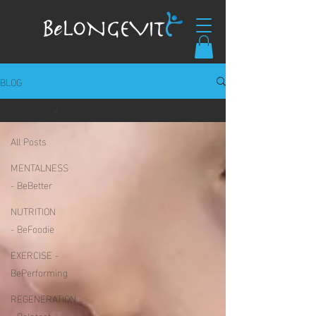
BLOG
All Posts
All Posts
MENTALNESS
- BeBetter
NUTRITION
- BeFoodie
EXERCISE -
BePerforming
REGENERATION
- BeIntact