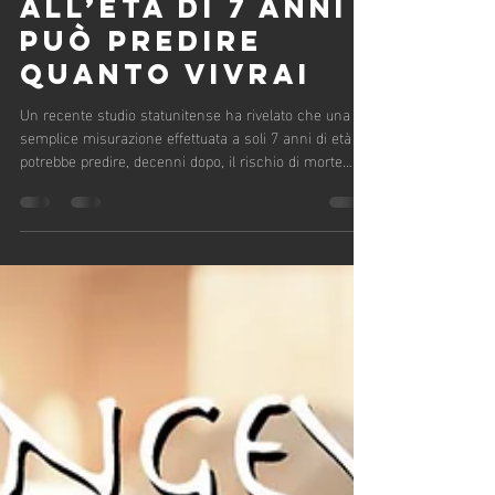
16 set 2025
Tempo di lettura: 2 min
UN SINGOLO DATO
ALL’ETÀ DI 7 ANNI
PUÒ PREDIRE
QUANTO VIVRAI
Un recente studio statunitense ha rivelato che una
semplice misurazione effettuata a soli 7 anni di età
potrebbe predire, decenni dopo, il rischio di morte
prematura per malattie cardiovascolari...