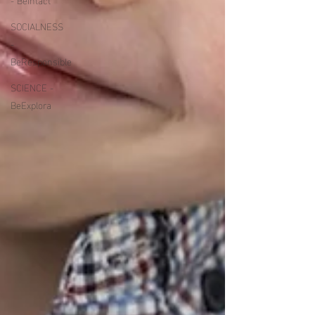
SOCIALNESS
-
BeResponsible
SCIENCE -
BeExplora