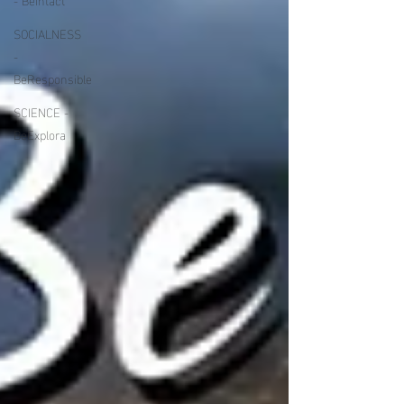
SOCIALNESS
-
BeResponsible
SCIENCE -
BeExplora