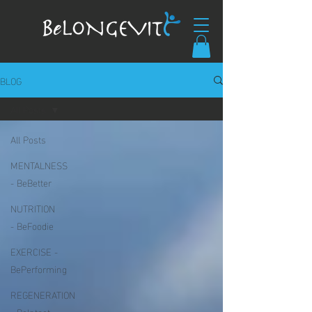
BLOG
All Posts
All Posts
MENTALNESS
- BeBetter
NUTRITION
- BeFoodie
EXERCISE -
BePerforming
REGENERATION
- BeIntact