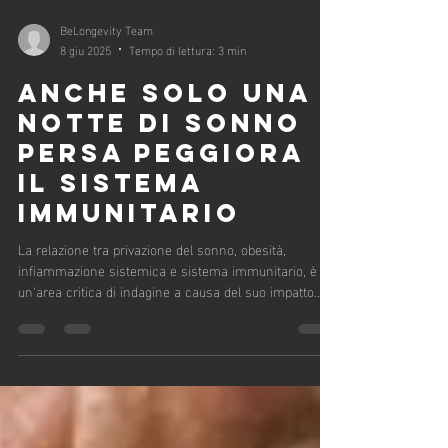
BeLongevity Team
8 giu 2025
Tempo di lettura: 3 min
ANCHE SOLO UNA
NOTTE DI SONNO
PERSA PEGGIORA
IL SISTEMA
IMMUNITARIO
La relazione tra privazione del sonno, obesità,
infiammazione sistemica e sistema immunitario, è
un'area critica di indagine a causa del suo impatto
significativo sulla salute.