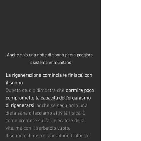
Anche solo una notte di sonno persa peggiora 
il sistema immunitario
La rigenerazione comincia (e finisce) con 
il sonno
Questo studio dimostra che 
dormire poco 
compromette la capacità dell’organismo 
di rigenerarsi
, anche se seguiamo una 
dieta sana o facciamo attività fisica. È 
come premere sull’acceleratore della 
vita, ma con il serbatoio vuoto.
Il sonno è il nostro laboratorio biologico 