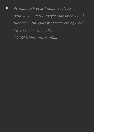
Al-Rashed F et al. Impact of sleep 
deprivation on monocyte subclasses and 
function. The Journal of Immunology. 214 
(3): 573–574, 2025. DOI: 
10.1093/jimmun/vkaf044