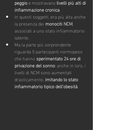
peggio
 e mostravano 
livelli più alti di 
infiammazione cronica
.
In questi soggetti, era più alta anche 
la presenza dei 
monociti NCM
, 
associati a uno stato infiammatorio 
latente.
Ma la parte più sorprendente 
riguarda 5 partecipanti normopeso 
che hanno 
sperimentato 24 ore di 
privazione del sonno
: anche in loro, i 
livelli di NCM sono aumentati 
drasticamente, 
imitando lo stato 
infiammatorio tipico dell’obesità
.