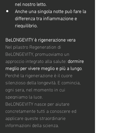
nel nostro letto.
Anche una singola notte può fare la 
differenza tra infiammazione e 
riequilibrio.
BeLONGEVITY è rigenerazione vera
Nel pilastro Regeneration di 
BeLONGEVITY, promuoviamo un 
approccio integrato alla salute: 
dormire 
meglio per vivere meglio e più a lungo
. 
Perché la rigenerazione è il cuore 
silenzioso della longevità. E comincia, 
ogni sera, nel momento in cui 
spegniamo la luce.
BeLONGEVITY nasce per aiutare 
concretamente tutti a conoscere ed 
applicare queste straordinarie 
informazioni della scienza.