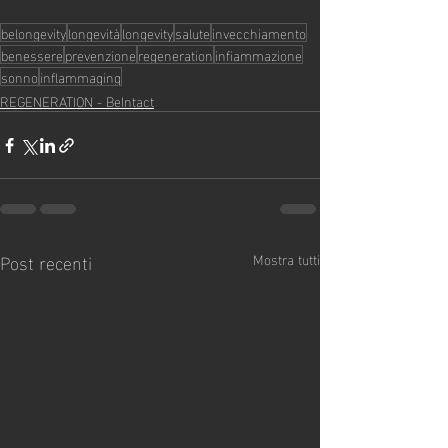
belongevity
longevità
longevity
salute
invecchiamento
benessere
prevenzione
regeneration
infiammazione
sonno
inflammaging
REGENERATION - BeIntact
Post recenti
Mostra tutti