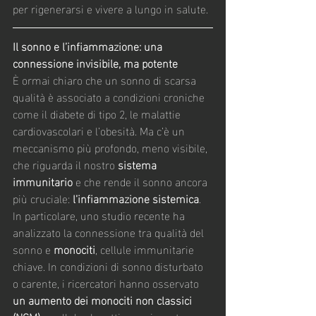
per rigenerarsi e vivere a lungo in salute.
Il sonno e l’infiammazione: una 
connessione invisibile, ma potente
È ormai chiaro che un sonno di scarsa 
qualità è associato a condizioni croniche 
come il diabete di tipo 2, le malattie 
cardiovascolari e l’obesità. Ma c’è un 
meccanismo più profondo, meno visibile, 
che riguarda il nostro 
sistema 
immunitario
 e che rende il sonno ancora 
più cruciale: 
l’infiammazione sistemica
.
In particolare, uno studio recente ha 
analizzato la connessione tra qualità del 
sonno e 
monociti
, cellule immunitarie 
chiave. In condizioni di sonno disturbato 
o carente, i ricercatori hanno osservato 
un aumento dei monociti non classici 