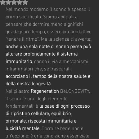
Valutazione NaN stelle su 5.
Nel mondo moderno il sonno è spesso il 
primo sacrificato. Siamo abituati a 
pensare che dormire meno significhi 
guadagnare tempo, essere più produttivi, 
"tenere il ritmo". Ma la scienza ci avverte: 
anche una sola notte di sonno persa può 
alterare profondamente il sistema 
immunitario
, dando il via a meccanismi 
infiammatori che, se trascurati, 
accorciano il tempo della nostra salute e 
della nostra longevità
.
Nel pilastro 
Regeneration
 BeLONGEVITY, 
il sonno è uno degli elementi 
fondamentali: è 
la base di ogni processo 
di ripristino cellulare, equilibrio 
ormonale, risposta immunitaria e 
lucidità mentale
. Dormire bene non è 
un’opzione: è una condizione essenziale 