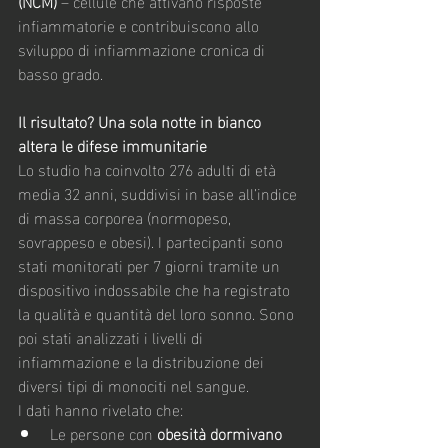
(NCM)
 – cellule che attivano risposte 
infiammatorie e contribuiscono allo 
sviluppo di infiammazione cronica di 
basso grado.
Il risultato? Una sola notte in bianco 
altera le difese immunitarie
Lo studio ha coinvolto 276 adulti di età 
media 32 anni, suddivisi in base all’indice 
di massa corporea (normopeso, 
sovrappeso e obesi). I partecipanti sono 
stati monitorati per 7 giorni tramite un 
dispositivo indossabile che ha registrato 
la qualità e quantità del loro sonno. Sono 
poi stati analizzati i livelli di 
infiammazione e la distribuzione dei 
diversi tipi di monociti nel sangue.
I dati hanno rivelato che:
Le persone con 
obesità dormivano 