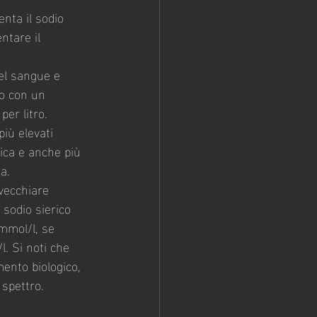
nta il sodio 
ntare il 
nel sangue e 
to con un 
er litro.
più elevati 
ica e anche più 
ta.
nvecchiare 
 sodio sierico 
 mmol/l, se 
l. Si noti che 
mento biologico, 
 spettro.