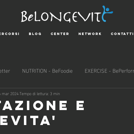
ERCORSI
BLOG
CENTER
NETWORK
CONTATTI
tter
NUTRITION - BeFoodie
EXERCISE - BePerfor
SOCIALNESS - BeResponsible
SCIENCE - BeExplora
6 mar 2024
Tempo di lettura: 3 min
TAZIONE E
EVITA'
e su 5.