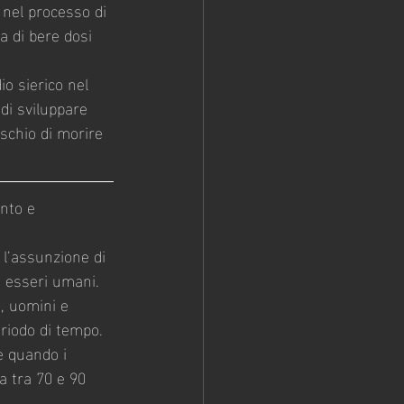
e nel processo di 
 di bere dosi 
io sierico nel 
di sviluppare 
schio di morire 
nto e 
 l’assunzione di 
li esseri umani.
, uomini e 
riodo di tempo. 
e quando i 
a tra 70 e 90 