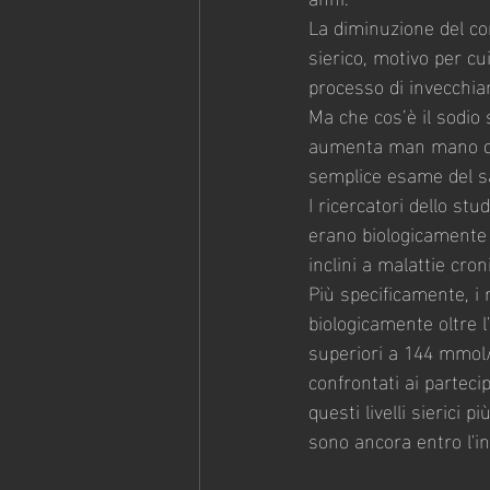
La diminuzione del co
sierico, motivo per cu
processo di invecchia
Ma che cos’è il sodio 
aumenta man mano che 
semplice esame del sa
I ricercatori dello stu
erano biologicamente p
inclini a malattie cron
Più specificamente, i 
biologicamente oltre l
superiori a 144 mmol/l 
confrontati ai partecip
questi livelli sierici 
sono ancora entro l'in