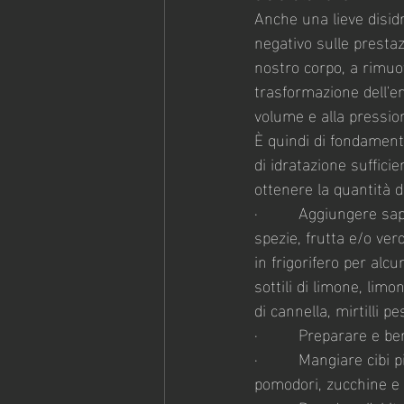
Anche una lieve disidr
negativo sulle prestaz
nostro corpo, a rimuove
trasformazione dell'ene
volume e alla pressio
È quindi di fondamenta
di idratazione suffici
ottenere la quantità 
·         Aggiungere s
spezie, frutta e/o ver
in frigorifero per alcu
sottili di limone, limo
di cannella, mirtilli p
·         Preparare e 
·         Mangiare cibi
pomodori, zucchine e c