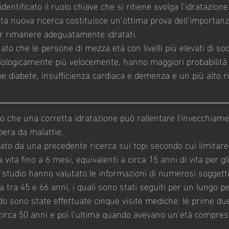
dentificato il ruolo chiave che si ritiene svolga l’idratazion
a nuova ricerca costituisce un’ottima prova dell’importanza
per rimanere adeguatamente idratati.
to che le persone di mezza età con livelli più elevati di sod
ologicamente più velocemente, hanno maggiori probabilità 
e diabete, insufficienza cardiaca e demenza e un più alto ri
no che una corretta idratazione può rallentare l'invecchiame
bera da malattie.
rato da una precedente ricerca sui topi secondo cui limitare
 vita fino a 6 mesi, equivalenti a circa 15 anni di vita per g
o studio hanno valutato le informazioni di numerosi soggetti
tra 45 e 66 anni, i quali sono stati seguiti per un lungo pe
o sono state effettuate cinque visite mediche: le prime du
circa 50 anni e poi l’ultima quando avevano un’età compres