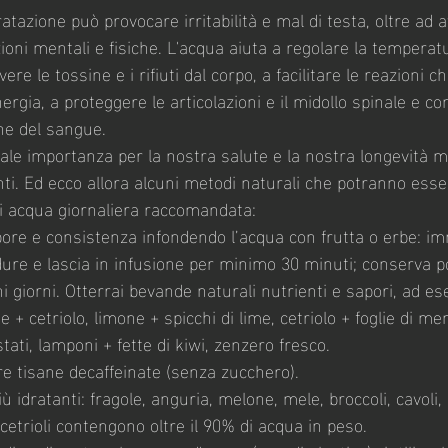
atazione può provocare irritabilità e mal di testa, oltre ad 
ioni mentali e fisiche. L'acqua aiuta a regolare la temperat
re le tossine e i rifiuti dal corpo, a facilitare le reazioni c
rgia, a proteggere le articolazioni e il midollo spinale e con
ne del sangue.
le importanza per la nostra salute e la nostra longevità ma
enti. Ed ecco allora alcuni metodi naturali che potranno esser
di acqua giornaliera raccomandata:
apore e consistenza infondendo l’acqua con frutta o erbe: im
dure e lascia in infusione per minimo 30 minuti; conserva po
ni giorni. Otterrai bevande naturali nutrienti e sapori, ad es
ne + cetriolo, limone + spicchi di lime, cetriolo + foglie di me
estati, lamponi + fette di kiwi, zenzero fresco.
bere tisane decaffeinate (senza zucchero).
 più idratanti: fragole, anguria, melone, mele, broccoli, cavoli,
etrioli contengono oltre il 90% di acqua in peso. 