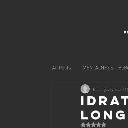
P
All Posts
MENTALNESS - BeBe
REGENERATION - BeIntact
BeLongevity Team
1
IDRA
LONG
Valutazione NaN stell