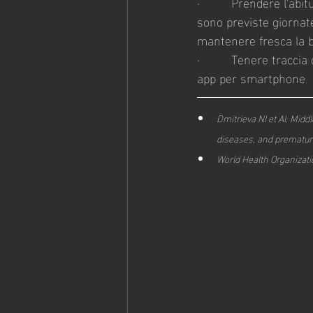
·         Prendere l'ab
sono previste giornate
mantenere fresca la 
·         Tenere tracc
app per smartphone
.
Dmitrieva NI et Al. Midd
diseases, and premature
World Health Organizati