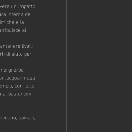
avere un impatto 
ura interna del 
himiche e la 
tribuisce al 
ntenere livelli 
ti di aiuto per 
mergi erbe, 
i l'acqua infusa 
empio, con fette 
nta, bastoncini 
 sedano, spinaci, 