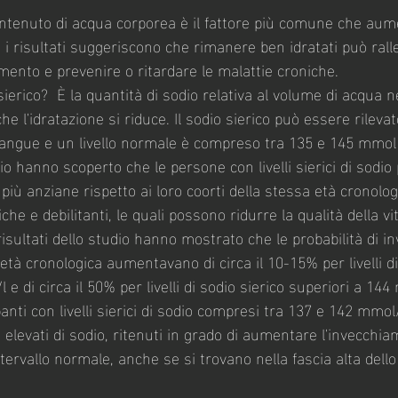
ntenuto di acqua corporea è il fattore più comune che aume
i i risultati suggeriscono che rimanere ben idratati può ralle
mento e prevenire o ritardare le malattie croniche.
sierico?  È la quantità di sodio relativa al volume di acqua 
l'idratazione si riduce. Il sodio sierico può essere rileva
ngue e un livello normale è compreso tra 135 e 145 mmol p
dio hanno scoperto che le persone con livelli sierici di sodio 
iù anziane rispetto ai loro coorti della stessa età cronolog
iche e debilitanti, le quali possono ridurre la qualità della vi
risultati dello studio hanno mostrato che le probabilità di i
'età cronologica aumentavano di circa il 10-15% per livelli di
e di circa il 50% per livelli di sodio sierico superiori a 144
anti con livelli sierici di sodio compresi tra 137 e 142 mmol/
più elevati di sodio, ritenuti in grado di aumentare l'invecchia
tervallo normale, anche se si trovano nella fascia alta dello