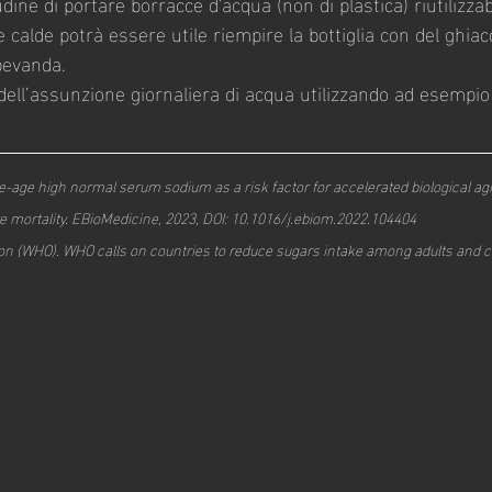
itudine di portare borracce d'acqua (non di plastica) riutilizz
 calde potrà essere utile riempire la bottiglia con del ghiac
bevanda.
ia dell’assunzione giornaliera di acqua utilizzando ad esempio
le-age high normal serum sodium as a risk factor for accelerated biological ag
 mortality. EBioMedicine, 2023, DOI: 10.1016/j.ebiom.2022.104404
on (WHO). WHO calls on countries to reduce sugars intake among adults and c