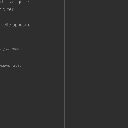
abile ovunque; se 
cio per 
 delle apposite 
ing, chronic 
hildren; 2015