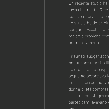
Un recente studio ha i
invecchiamento. Quest
sufficienti di acqua 
Lo studio ha determina
sangue invecchiano bi
malattie croniche com
prematuramente.
I risultati suggerisco
prolungare una vita li
Lo studio è stato ispi
acqua ne accorciava la
I ricercatori del nuov
donne di età compresa 
Durante questo period
partecipanti avevano 
anni.