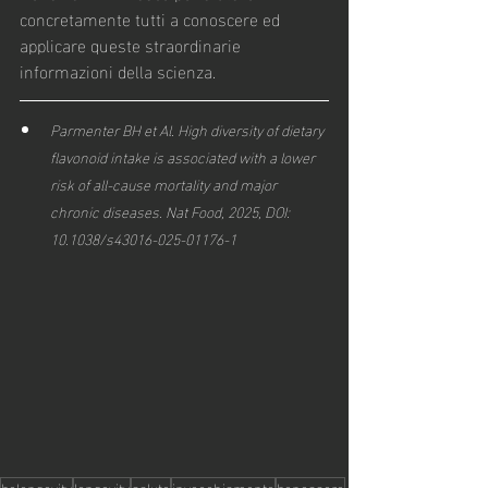
concretamente tutti a conoscere ed 
applicare queste straordinarie 
informazioni della scienza.
Parmenter BH et Al. High diversity of dietary 
flavonoid intake is associated with a lower 
risk of all-cause mortality and major 
chronic diseases. Nat Food, 2025, DOI: 
10.1038/s43016-025-01176-1
belongevity
longevity
salute
invecchiamento
benessere