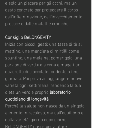
è solo un piacere per gli occhi, ma un 
gesto concreto per proteggere il corpo 
dall'infiammazione, dall'invecchiamento 
precoce e dalle malattie croniche.
Consiglio BeLONGEVITY
Inizia con piccoli gesti: una tazza di tè al 
mattino, una manciata di mirtilli come 
spuntino, una mela nel pomeriggio, una 
porzione di verdure a cena e magari un 
quadretto di cioccolato fondente a fine 
giornata. Poi prova ad aggiungere nuove 
varietà ogni settimana, rendendo la tua 
dieta un vero e proprio 
laboratorio 
quotidiano di longevità
.
Perché la salute non nasce da un singolo 
alimento miracoloso, ma dall’equilibrio e 
dalla varietà, giorno dopo giorno.
BeLONGEVITY nasce per aiutare 