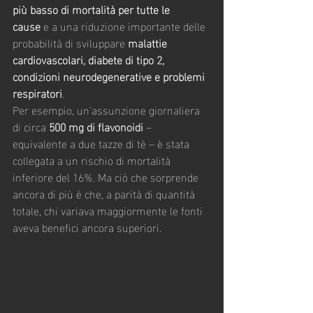
più basso di mortalità per tutte le 
cause
 e a una riduzione importante delle 
probabilità di sviluppare 
malattie 
cardiovascolari, diabete di tipo 2, 
condizioni neurodegenerative e problemi 
respiratori
.
Per esempio, un'assunzione giornaliera 
di circa 
500 mg di flavonoidi
 – 
equivalente a due tazze di tè – è stata 
collegata a un rischio di mortalità 
inferiore del 16%. Ma ciò che sorprende 
ancora di più è che, a parità di quantità 
totale, chi variava maggiormente le fonti 
aveva benefici ancora superiori.