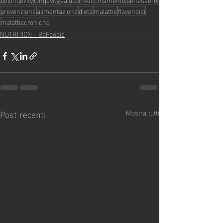
prevenzione
alimentazione
dieta
malattie
flavonoidi
malattiecroniche
NUTRITION - BeFoodie
Post recenti
Mostra tutti