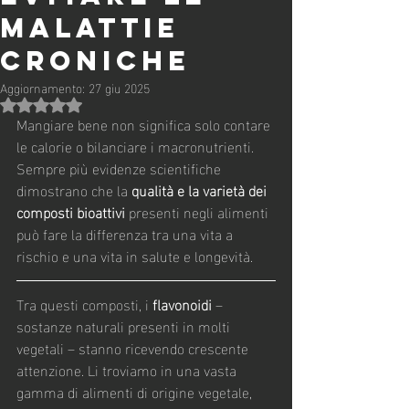
MALATTIE
CRONICHE
Aggiornamento:
27 giu 2025
Valutazione NaN stelle su 5.
Mangiare bene non significa solo contare 
le calorie o bilanciare i macronutrienti. 
Sempre più evidenze scientifiche 
dimostrano che la 
qualità e la varietà dei 
composti bioattivi
 presenti negli alimenti 
può fare la differenza tra una vita a 
rischio e una vita in salute e longevità.
Tra questi composti, i 
flavonoidi
 – 
sostanze naturali presenti in molti 
vegetali – stanno ricevendo crescente 
attenzione. Li troviamo in una vasta 
gamma di alimenti di origine vegetale, 