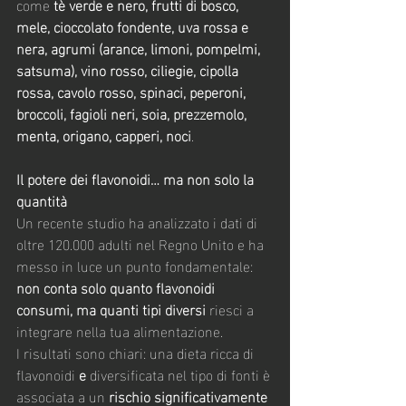
come 
tè verde e nero, frutti di bosco, 
mele, cioccolato fondente, uva rossa e 
nera, agrumi (arance, limoni, pompelmi, 
satsuma), vino rosso, ciliegie, cipolla 
rossa, cavolo rosso, spinaci, peperoni, 
broccoli, fagioli neri, soia, prezzemolo, 
menta, origano, capperi, noci
.
Il potere dei flavonoidi… ma non solo la 
quantità
Un recente studio ha analizzato i dati di 
oltre 120.000 adulti nel Regno Unito e ha 
messo in luce un punto fondamentale: 
non conta solo quanto flavonoidi 
consumi, ma quanti tipi diversi
 riesci a 
integrare nella tua alimentazione.
I risultati sono chiari: una dieta ricca di 
flavonoidi 
e
 diversificata nel tipo di fonti è 
associata a un 
rischio significativamente 