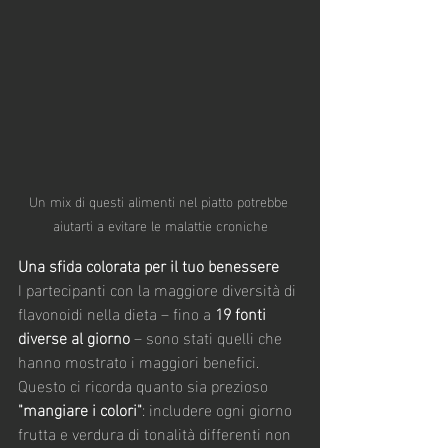
Un mix di questi alimenti nel piatto potrebbe 
aiutarti a evitare le malattie croniche
Una sfida colorata per il tuo benessere
I partecipanti con la maggiore diversità di 
flavonoidi nella dieta – fino a 
19 fonti 
diverse al giorno
 – sono stati quelli che 
hanno mostrato i maggiori benefici. 
Questo ci ricorda quanto sia prezioso 
"mangiare i colori"
: includere ogni giorno 
frutta e verdura di tonalità differenti non 