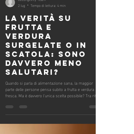
BeLongevity Team
2 lug
Tempo di lettura: 4 min
LA VERITÀ SU
FRUTTA E
VERDURA
SURGELATE O IN
SCATOLA: SONO
DAVVERO MENO
SALUTARI?
Quando si parla di alimentazione sana, la maggior
parte delle persone pensa subito a frutta e verdura
fresca. Ma è davvero l'unica scelta possibile? Tra ritmi
di vita sempre più frenetici, costi elevati e poco tempo
per fare la spesa, frutta e verdura surgelate o in