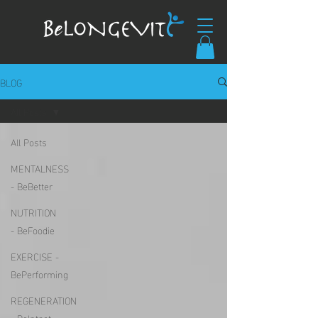
BLOG
All Posts
All Posts
MENTALNESS
- BeBetter
NUTRITION
- BeFoodie
EXERCISE -
BePerforming
REGENERATION
- BeIntact