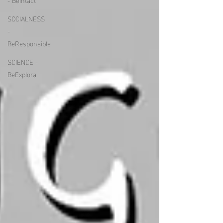
SOCIALNESS
-
BeResponsible
SCIENCE -
BeExplora